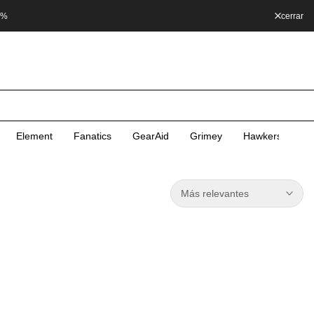
0%
cerrar
Element
Fanatics
GearAid
Grimey
Hawkers
He
Más relevantes