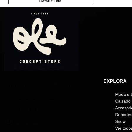
Default Title
EXPLORA
Calle Alemania, 34, Alicante, España
Moda ur
olesurfsnow34@gmail.com
Calzado
Accesori
+34 641 419 068
Deporte
@olesurfsnow
Snow
Ver todo