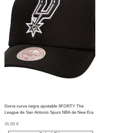
Gorra curva negra ajustable 9FORTY The
League de San Antonio Spurs NBA de New Era
Precio
35,00 €
de
oferta