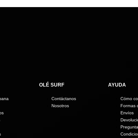
OLÉ SURF
AYUDA
bana
Contáctanos
Cómo co
Nosotros
Formas 
os
Envíos
s
Devoluci
Pregunta
s
Condici