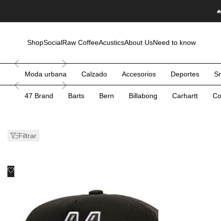
Saltar

al
contenido
Shop
Social
Raw Coffee
Acustics
About Us
Need to know
Moda urbana
Calzado
Accesorios
Deportes
S
47 Brand
Barts
Bern
Billabong
Carhartt
Co
Filtrar
Añadir
Vista rápida
a
Añadir al carrito
favoritos