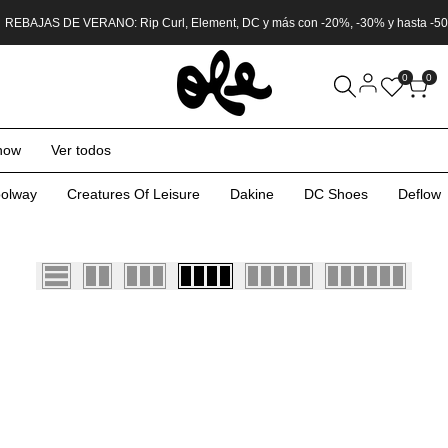
 REBAJAS DE VERANO: Rip Curl, Element, DC y más con -20%, -30% y hasta -5
0
0
now
Ver todos
olway
Creatures Of Leisure
Dakine
DC Shoes
Deflow