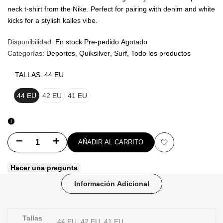
neck t-shirt from the Nike. Perfect for pairing with denim and white
kicks for a stylish kalles vibe.
Disponibilidad:
En stock
Pre-pedido
Agotado
Categorías:
Deportes
Quiksilver
Surf
Todo los productos
TALLAS:
44 EU
44 EU
42 EU
41 EU
Disminuir
Aumentar
AÑADIR AL CARRITO
Añadir
cantidad
cantidad
Hacer una pregunta
a
para
para
Información Adicional
favoritos
3mm
3mm
Everyday
Everyday
Tallas
44 EU, 42 EU, 41 EU