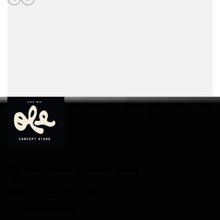
Calle Alemania, 34, Alicante, España
olesurfsnow34@gmail.com
+34 641 419 068