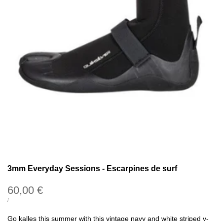
3mm Everyday Sessions - Escarpines de surf
Precio
60,00 €
de
PRECIO
POR
/
UNITARIO
oferta
Go kalles this summer with this vintage navy and white striped v-