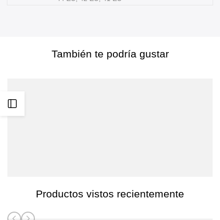
Sessions
Sessions
-
-
Escarpines
Escarpines
También te podría gustar
de
de
surf
surf
Abrir
barra
lateral
Productos vistos recientemente