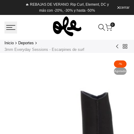
Saltar
🔥 REBAJAS DE VERANO: Rip Curl, Element, DC y
cerrar
Envío g
al
más con -20%, -30% y hasta -50%
contenido
0
Inicio
Deportes
Volver
A2
3mm Everyday Sessions - Escarpines de surf
a
Soft
Depor
Rack
-
%
Pad
Agotado
Zero
48cm
(rack
simple)