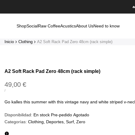
Saltar

al
contenido
Shop
Social
Raw Coffee
Acustics
About Us
Need to know
Inicio
Clothing
A2 Soft Rack Pad Zero 48cm (rack simple)
A2 Soft Rack Pad Zero 48cm (rack simple)
Precio
49,00 €
de
PRECIO
POR
/
UNITARIO
oferta
Go kalles this summer with this vintage navy and white striped v-neck t
Disponibilidad:
En stock
Pre-pedido
Agotado
Categorías:
Clothing
Deportes
Surf
Zero