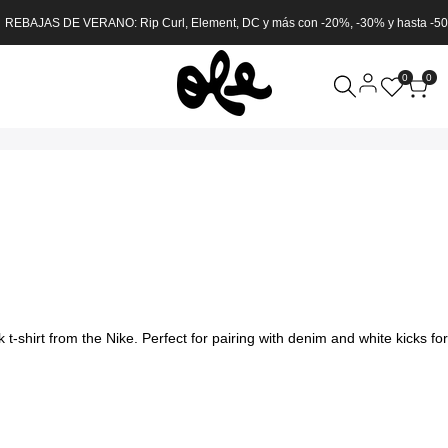
 REBAJAS DE VERANO: Rip Curl, Element, DC y más con -20%, -30% y hasta -5
0
0
-shirt from the Nike. Perfect for pairing with denim and white kicks for 