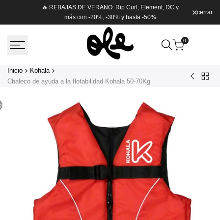
Saltar
🔥 REBAJAS DE VERANO: Rip Curl, Element, DC y
cerrar
Envío g
al
más con -20%, -30% y hasta -50%
contenido
0
Inicio
Kohala
Volver
Quilla
Chaleco de ayuda a la flotabilidad Kohala 50-70Kg
a
Central
Kohal
Paddle
o
Surf