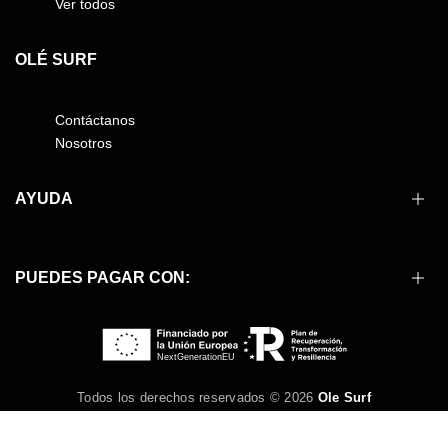
Ver todos
OLÉ SURF
Contáctanos
Nosotros
AYUDA
Cómo comprar
PUEDES PAGAR CON:
Formas de pago
Envíos
Devoluciones
Preguntas frecuentes
Condiciones de compra
Todos los derechos reservados © 2026
Ole Surf
Aviso legal