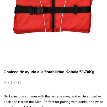
Chaleco de ayuda a la flotabilidad Kohala 50-70Kg
Precio
35,00 €
de
PRECIO
POR
/
UNITARIO
oferta
Go kalles this summer with this vintage navy and white striped v-
neck t-shirt from the Nike. Perfect for pairing with denim and white