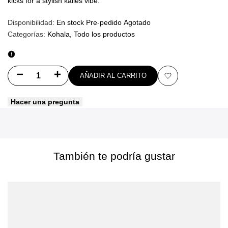
kicks for a stylish kalles vibe.
Disponibilidad:
En stock
Pre-pedido
Agotado
Categorías:
Kohala
Todo los productos
Disminuir
Aumentar
AÑADIR AL CARRITO
Añadir
cantidad
cantidad
Hacer una pregunta
a
para
para
favoritos
Chaleco
Chaleco
de
de
También te podría gustar
ayuda
ayuda
a
a
la
la