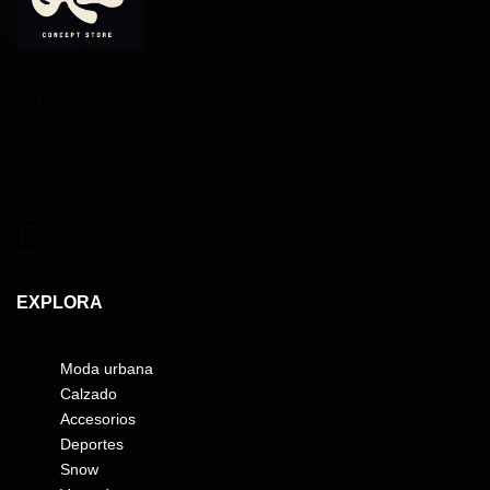
Calle Alemania, 34, Alicante, España
olesurfsnow34@gmail.com
+34 641 419 068
@olesurfsnow
EXPLORA
Moda urbana
Calzado
Accesorios
Deportes
Snow