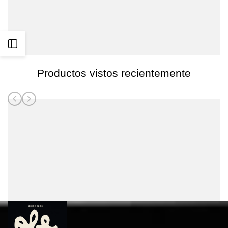
flotabilidad
flotabilidad
Kohala
Kohala
50-
50-
Abrir
70Kg
70Kg
barra
Productos vistos recientemente
lateral