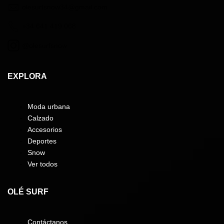
olesurfsnow34@gmail.com
+34 641 419 068
@olesurfsnow
EXPLORA
Moda urbana
Calzado
Accesorios
Deportes
Snow
Ver todos
OLÉ SURF
Contáctanos