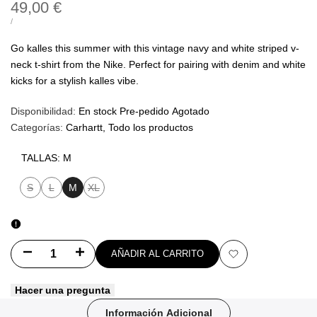
Precio
49,00 €
de
PRECIO
POR
/
UNITARIO
oferta
Go kalles this summer with this vintage navy and white striped v-
neck t-shirt from the Nike. Perfect for pairing with denim and white
kicks for a stylish kalles vibe.
Disponibilidad:
En stock
Pre-pedido
Agotado
Categorías:
Carhartt
Todo los productos
TALLAS:
M
S
L
M
XL
Variante
Variante
Variante
agotada
agotada
agotada
Disminuir
Aumentar
AÑADIR AL CARRITO
Añadir
cantidad
cantidad
Hacer una pregunta
a
para
para
Información Adicional