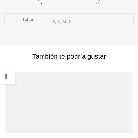
favoritos
Cloud
Cloud
Heart
Heart
Tallas
S, L, M, XL
T-
T-
Shirt
Shirt
Lily
Lily
También te podría gustar
Abrir
barra
lateral