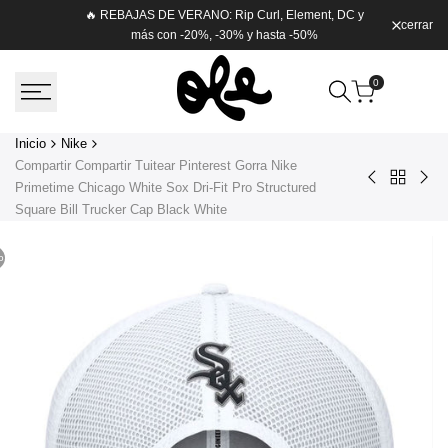
Saltar
🔥 REBAJAS DE VERANO: Rip Curl, Element, DC y
cerrar
Envío g
al
más con -20%, -30% y hasta -50%
contenido
0
Inicio
Nike
Compartir Compartir Tuitear Pinterest Gorra Nike
Volver
Nike
ML
Primetime Chicago White Sox Dri-Fit Pro Structured
a
Baltimore
Pri
Square Bill Trucker Cap Black White
Nike
Orioles
Dri-
Dri-
Fit
o
Fit
Pro
Pro
Stru
Black
Squ
Two
Bill
Tone
Tru
Edition
Cap
Snapback
Gorra