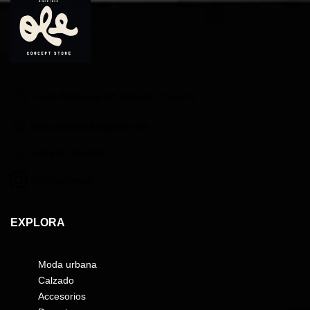
Trucker
Trucker
Cap
Cap
Black
Black
White
White
Calle Alemania, 34, Alicante, España
olesurfsnow34@gmail.com
+34 641 419 068
@olesurfsnow
EXPLORA
Moda urbana
Calzado
Accesorios