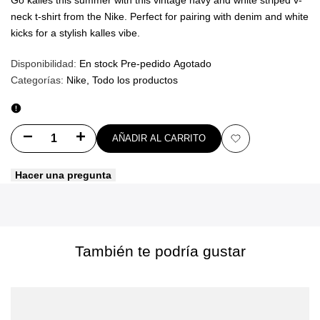
neck t-shirt from the Nike. Perfect for pairing with denim and white
kicks for a stylish kalles vibe.
Disponibilidad:
En stock
Pre-pedido
Agotado
Categorías:
Nike
Todo los productos
Disminuir
Aumentar
AÑADIR AL CARRITO
Añadir
cantidad
cantidad
Hacer una pregunta
a
para
para
favoritos
Compartir
Compartir
Compartir
Compartir
También te podría gustar
Tuitear
Tuitear
Pinterest
Pinterest