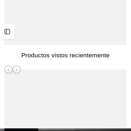
Gorra
Gorra
Nike
Nike
Primetime
Primetime
Abrir
Chicago
Chicago
barra
White
White
Productos vistos recientemente
Sox
Sox
lateral
Dri-
Dri-
Fit
Fit
Pro
Pro
Structured
Structured
Square
Square
Bill
Bill