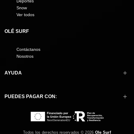
Deportes
Snow
Ver todos
OLÉ SURF
Contáctanos
Nosotros
AYUDA
Cómo comprar
PUEDES PAGAR CON:
Formas de pago
Envíos
Devoluciones
Preguntas frecuentes
Condiciones de compra
Todos los derechos reservados © 2026
Ole Surf