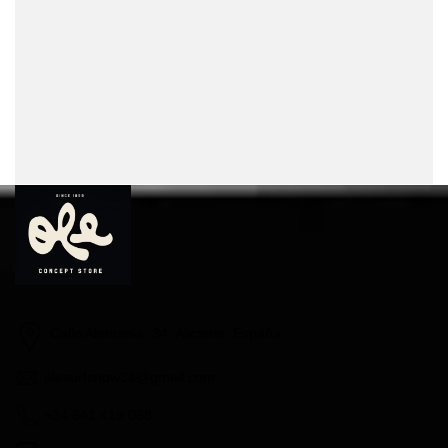
Calle Alemania, 34, Alicante, España
olesurfsnow34@gmail.com
+34 641 419 068