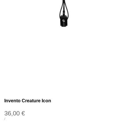
Invento Creature Icon
Precio
36,00 €
de
PRECIO
POR
/
UNITARIO
oferta