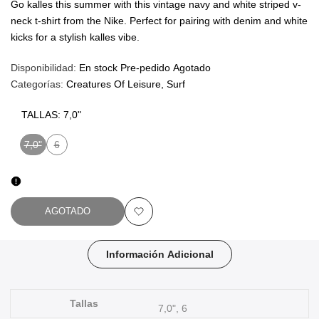
Go kalles this summer with this vintage navy and white striped v-
neck t-shirt from the Nike. Perfect for pairing with denim and white
kicks for a stylish kalles vibe.
Disponibilidad:
En stock
Pre-pedido
Agotado
Categorías:
Creatures Of Leisure
Surf
TALLAS:
7,0"
7,0"
6
Variante
Variante
agotada
agotada
AGOTADO
Añadir
a
Información Adicional
favoritos
Tallas
7,0", 6