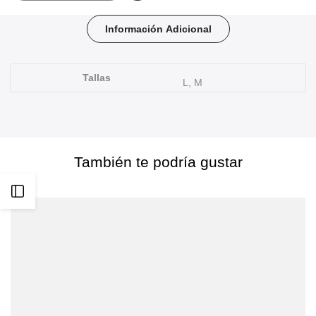
a
Información Adicional
favoritos
Tallas
L, M
También te podría gustar
Abrir
barra
lateral