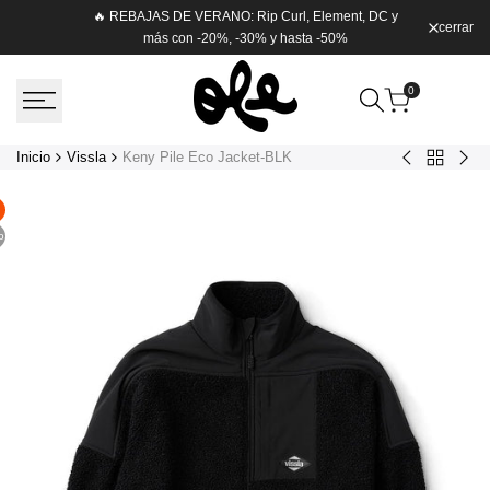
Saltar
🔥 REBAJAS DE VERANO: Rip Curl, Element, DC y
cerrar
Envío g
al
más con -20%, -30% y hasta -50%
contenido
0
Inicio
Vissla
Keny Pile Eco Jacket-BLK
Volver
Camiseta
Mar
a
MC
Tee
Vissla
Vissla
o
Wicked
Organic
Tee