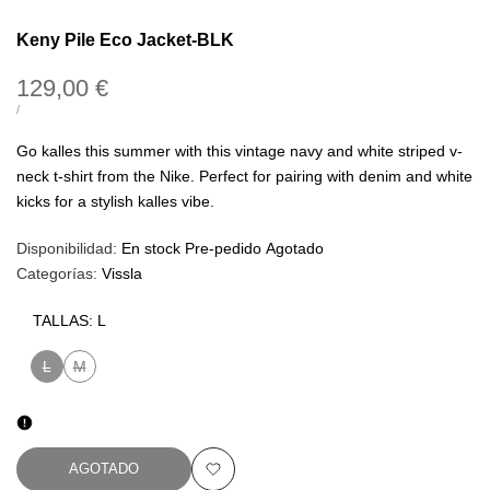
Keny Pile Eco Jacket-BLK
Precio
129,00 €
de
PRECIO
POR
/
UNITARIO
oferta
Go kalles this summer with this vintage navy and white striped v-
neck t-shirt from the Nike. Perfect for pairing with denim and white
kicks for a stylish kalles vibe.
Disponibilidad:
En stock
Pre-pedido
Agotado
Categorías:
Vissla
TALLAS:
L
L
M
Variante
Variante
agotada
agotada
AGOTADO
Añadir