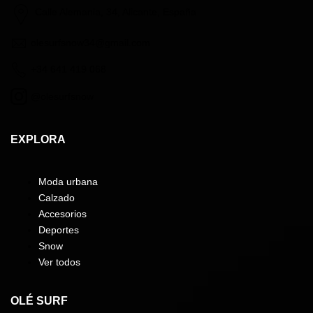
Calle Alemania, 34, Alicante, España
olesurfsnow34@gmail.com
+34 641 419 068
@olesurfsnow
EXPLORA
Moda urbana
Calzado
Accesorios
Deportes
Snow
Ver todos
OLÉ SURF