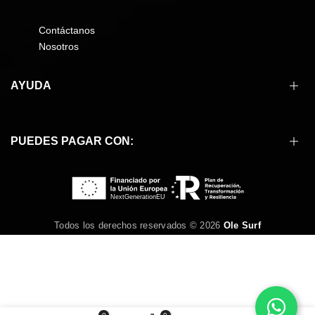
Contáctanos
Nosotros
AYUDA
Cómo comprar
PUEDES PAGAR CON:
Formas de pago
Envíos
Devoluciones
Preguntas frecuentes
Condiciones de compra
Todos los derechos reservados © 2026
Ole Surf
Aviso legal