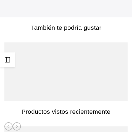
para
para
favoritos
Kickflip
Kickflip
Backpack
Backpack
También te podría gustar
Abrir
barra
lateral
Productos vistos recientemente