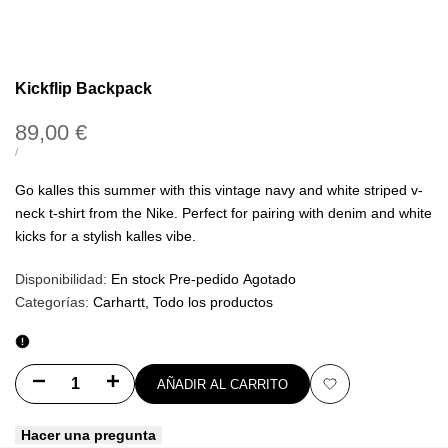
Kickflip Backpack
Precio
89,00 €
de
PRECIO
POR
/
UNITARIO
oferta
Go kalles this summer with this vintage navy and white striped v-
neck t-shirt from the Nike. Perfect for pairing with denim and white
kicks for a stylish kalles vibe.
Disponibilidad:
En stock
Pre-pedido
Agotado
Categorías:
Carhartt
Todo los productos
Disminuir
Aumentar
AÑADIR AL CARRITO
Añadir
cantidad
cantidad
Hacer una pregunta
a