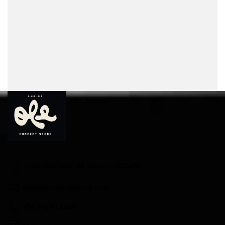
Calle Alemania, 34, Alicante, España
olesurfsnow34@gmail.com
+34 641 419 068