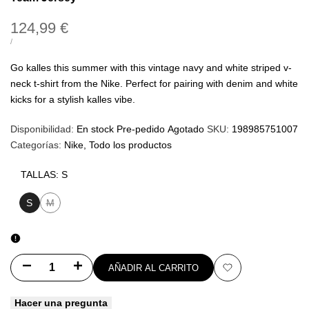
Precio
124,99 €
de
PRECIO
POR
/
UNITARIO
oferta
Go kalles this summer with this vintage navy and white striped v-
neck t-shirt from the Nike. Perfect for pairing with denim and white
kicks for a stylish kalles vibe.
Disponibilidad:
En stock
Pre-pedido
Agotado
SKU:
198985751007
Categorías:
Nike
Todo los productos
TALLAS:
S
S
M
Variante
agotada
Disminuir
Aumentar
AÑADIR AL CARRITO
Añadir
cantidad
cantidad
Hacer una pregunta
a