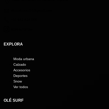
olesurfsnow34@gmail.com
+34 641 419 068
@olesurfsnow
EXPLORA
Moda urbana
Calzado
Accesorios
Deportes
Snow
Ver todos
OLÉ SURF