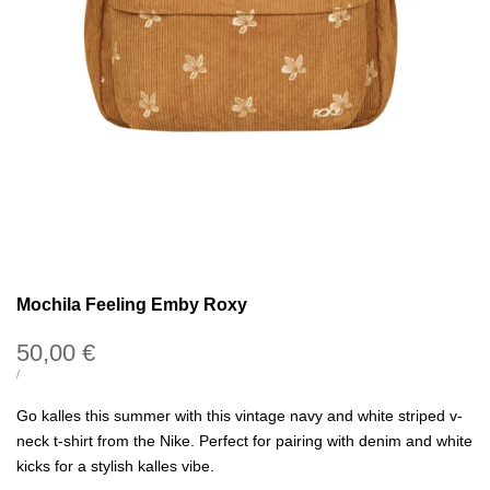
Mochila Feeling Emby Roxy
Precio
50,00 €
de
PRECIO
POR
/
UNITARIO
oferta
Go kalles this summer with this vintage navy and white striped v-
neck t-shirt from the Nike. Perfect for pairing with denim and white
kicks for a stylish kalles vibe.