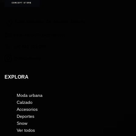
Calle Alemania, 34, Alicante, España
olesurfsnow34@gmail.com
+34 641 419 068
@olesurfsnow
EXPLORA
Moda urbana
Calzado
Accesorios
Deportes
Snow
Ver todos