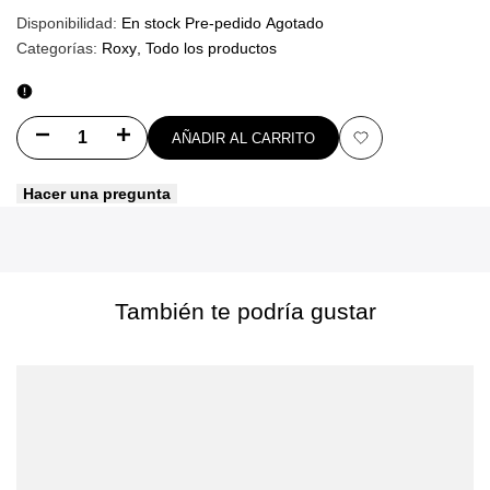
Disponibilidad:
En stock
Pre-pedido
Agotado
Categorías:
Roxy
Todo los productos
Disminuir
Aumentar
AÑADIR AL CARRITO
Añadir
cantidad
cantidad
Hacer una pregunta
a
para
para
favoritos
Mochila
Mochila
Feeling
Feeling
También te podría gustar
Emby
Emby
Roxy
Roxy