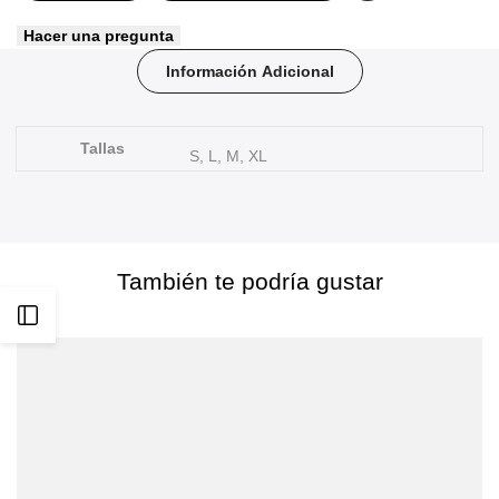
cantidad
cantidad
Hacer una pregunta
a
para
para
Información Adicional
favoritos
Out
Out
West
West
Tallas
S, L, M, XL
16.5"
16.5"
Ecolastic
Ecolastic
También te podría gustar
Abrir
barra
lateral