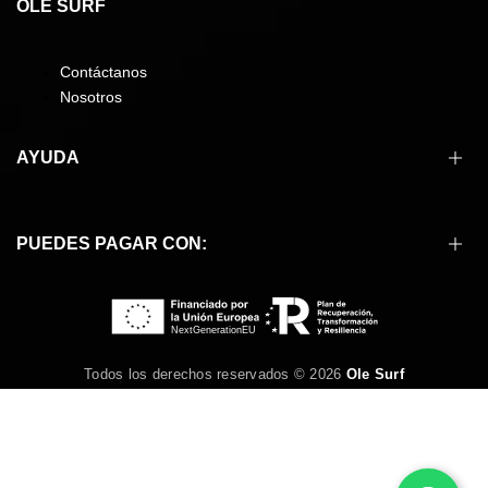
OLÉ SURF
Contáctanos
Nosotros
AYUDA
Cómo comprar
PUEDES PAGAR CON:
Formas de pago
Envíos
Devoluciones
Preguntas frecuentes
Condiciones de compra
Todos los derechos reservados © 2026
Ole Surf
Aviso legal