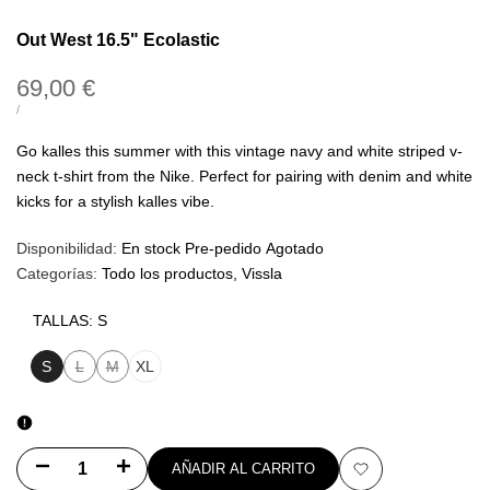
Out West 16.5" Ecolastic
Precio
69,00 €
de
PRECIO
POR
/
UNITARIO
oferta
Go kalles this summer with this vintage navy and white striped v-
neck t-shirt from the Nike. Perfect for pairing with denim and white
kicks for a stylish kalles vibe.
Disponibilidad:
En stock
Pre-pedido
Agotado
Categorías:
Todo los productos
Vissla
TALLAS:
S
S
L
M
XL
Variante
Variante
agotada
agotada
Disminuir
Aumentar
AÑADIR AL CARRITO
Añadir