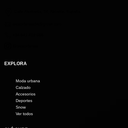
Calle Alemania, 34, Alicante, España
olesurfsnow34@gmail.com
+34 641 419 068
@olesurfsnow
EXPLORA
Moda urbana
Calzado
Accesorios
Deportes
Snow
Ver todos