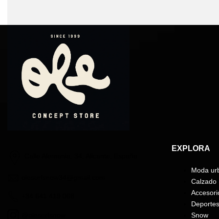
EXPLORA
Calle Alemania, 34, Alicante, España
Moda ur
olesurfsnow34@gmail.com
Calzado
Accesori
+34 641 419 068
Deporte
@olesurfsnow
Snow