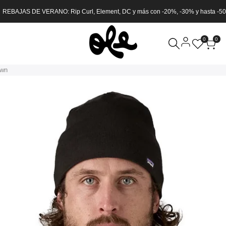
 REBAJAS DE VERANO: Rip Curl, Element, DC y más con -20%, -30% y hasta -5
0
0
own