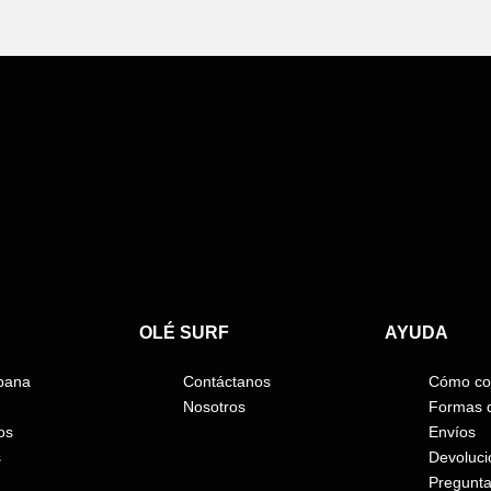
OLÉ SURF
AYUDA
bana
Contáctanos
Cómo co
Nosotros
Formas 
os
Envíos
s
Devoluci
Pregunta