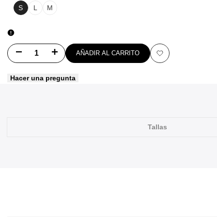
S
L
M
Disminuir
Aumentar
AÑADIR AL CARRITO
Añadir
cantidad
cantidad
Hacer una pregunta
a
para
para
favoritos
Patagonia
Patagonia
Chaqueta
Chaqueta
Tallas
Hombre
Hombre
-
-
Nano
Nano
Puff
Puff