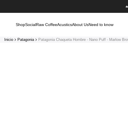
Saltar

al
contenido
Shop
Social
Raw Coffee
Acustics
About Us
Need to know
Inicio
Patagonia
Patagonia Chaqueta Hombre - Nano Puff - Marlow Br