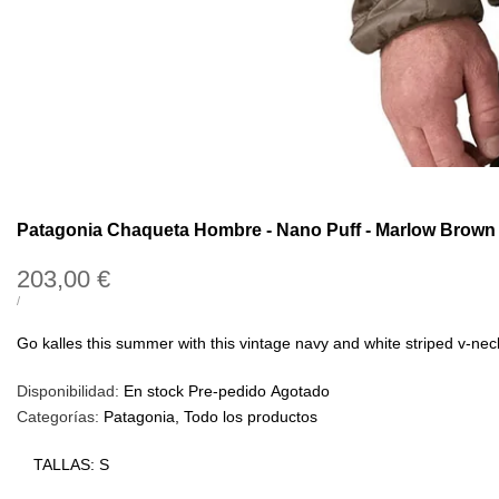
Patagonia Chaqueta Hombre - Nano Puff - Marlow Brown
Precio
203,00 €
de
PRECIO
POR
/
UNITARIO
oferta
Go kalles this summer with this vintage navy and white striped v-neck t
Disponibilidad:
En stock
Pre-pedido
Agotado
Categorías:
Patagonia
Todo los productos
TALLAS:
S