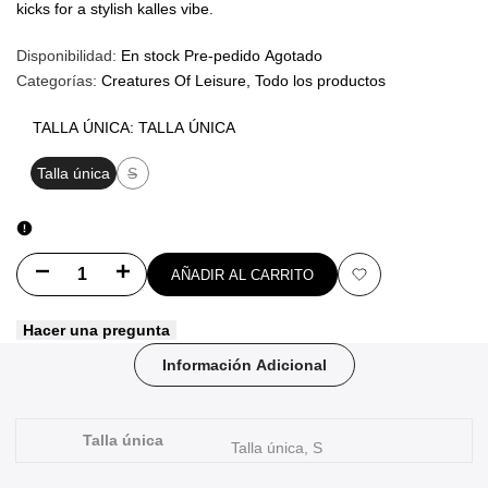
kicks for a stylish kalles vibe.
Disponibilidad:
En stock
Pre-pedido
Agotado
Categorías:
Creatures Of Leisure
Todo los productos
TALLA ÚNICA:
TALLA ÚNICA
Talla única
S
Variante
agotada
Disminuir
Aumentar
AÑADIR AL CARRITO
Añadir
cantidad
cantidad
Hacer una pregunta
a
para
para
Información Adicional
favoritos
Poncho
Poncho
Creatures
Creatures
Talla única
Talla única, S
Reliance
Reliance