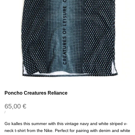
Poncho Creatures Reliance
Precio
65,00 €
de
PRECIO
POR
/
UNITARIO
oferta
Go kalles this summer with this vintage navy and white striped v-
neck t-shirt from the Nike. Perfect for pairing with denim and white