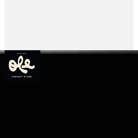
Calle Alemania, 34, Alicante, España
olesurfsnow34@gmail.com
+34 641 419 068
@olesurfsnow