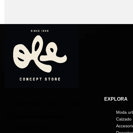
EXPLORA
Calle Alemania, 34, Alicante, España
Moda ur
olesurfsnow34@gmail.com
Calzado
Accesori
+34 641 419 068
Deporte