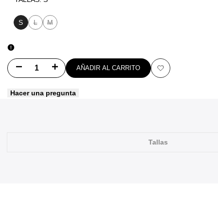
S
L
M
Variante
Variante
agotada
agotada
Disminuir
Aumentar
AÑADIR AL CARRITO
Añadir
cantidad
cantidad
Hacer una pregunta
a
para
para
favoritos
Printed
Printed
Artwork
Artwork
Tallas
T-
T-
Shirt
Shirt