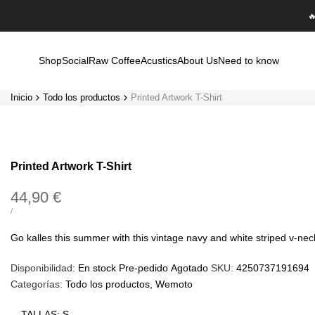
Saltar

al
contenido
Shop
Social
Raw Coffee
Acustics
About Us
Need to know
Inicio
Todo los productos
Printed Artwork T-Shirt
Printed Artwork T-Shirt
Precio
44,90 €
de
PRECIO
POR
/
UNITARIO
oferta
Go kalles this summer with this vintage navy and white striped v-neck t
Disponibilidad:
En stock
Pre-pedido
Agotado
SKU:
4250737191694
Categorías:
Todo los productos
Wemoto
TALLAS:
S