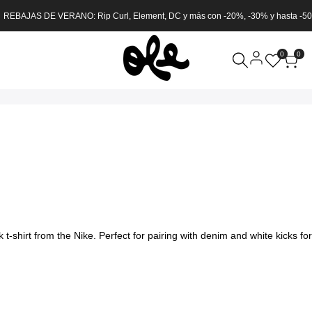
 REBAJAS DE VERANO: Rip Curl, Element, DC y más con -20%, -30% y hasta -5
0
0
-shirt from the Nike. Perfect for pairing with denim and white kicks for 