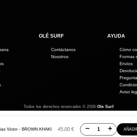
OLÉ SURF
AYUDA
bana
Contáctanos
Cómo co
Nosotros
Formas 
os
Envíos
s
Devoluci
Pregunta
s
Condici
Aviso leg
Todos los derechos reservados © 2026
Ole Surf
Disminuir
Aumentar
ias Victor - BROWN KHAKI
45,00 €
AÑADI