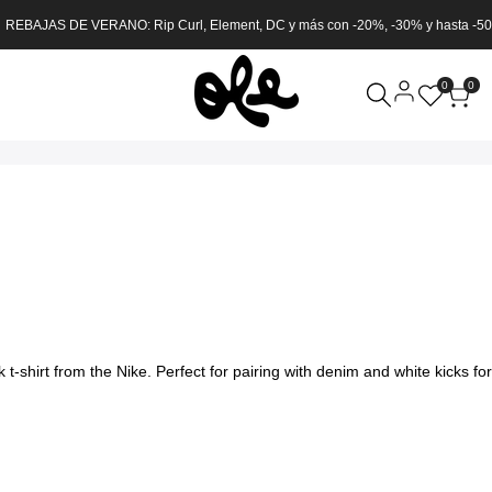
 REBAJAS DE VERANO: Rip Curl, Element, DC y más con -20%, -30% y hasta -5
0
0
-shirt from the Nike. Perfect for pairing with denim and white kicks for 