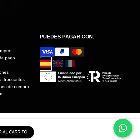
PUEDES PAGAR CON:
mprar
de pago
ones
s frecuentes
ones de compra
al
R AL CARRITO