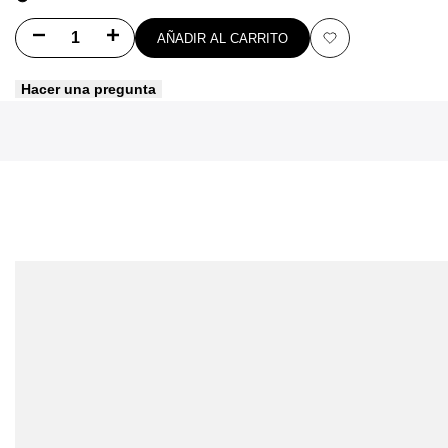
Disminuir
Aumentar
AÑADIR AL CARRITO
Añadir
cantidad
cantidad
Hacer una pregunta
a
para
para
favoritos
Sandalias
Sandalias
Victor
Victor
-
-
BROWN
BROWN
KHAKI
KHAKI