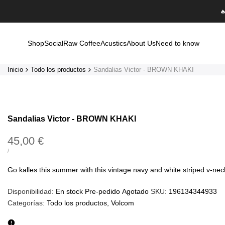
Saltar

al
contenido
Shop
Social
Raw Coffee
Acustics
About Us
Need to know
Inicio
Todo los productos
Sandalias Victor - BROWN KHAKI
Sandalias Victor - BROWN KHAKI
Precio
45,00 €
de
PRECIO
POR
/
UNITARIO
oferta
Go kalles this summer with this vintage navy and white striped v-neck t
Disponibilidad:
En stock
Pre-pedido
Agotado
SKU:
196134344933
Categorías:
Todo los productos
Volcom