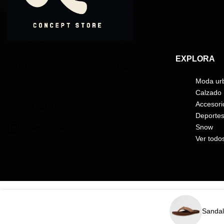
EXPLORA
Calle Alemania, 34, Alicante, España
Moda ur
olesurfsnow34@gmail.com
Calzado
Accesori
+34 641 419 068
Deporte
@olesurfsnow
Snow
Ver todo
Sandal