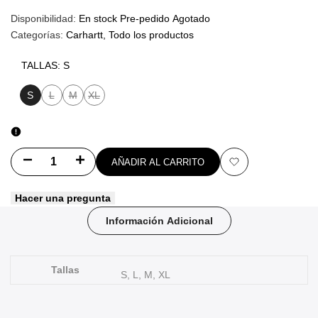
Disponibilidad:
En stock
Pre-pedido
Agotado
Categorías:
Carhartt
Todo los productos
TALLAS:
S
S
L
M
XL
Variante
Variante
Variante
agotada
agotada
agotada
Disminuir
Aumentar
AÑADIR AL CARRITO
Añadir
cantidad
cantidad
Hacer una pregunta
a
para
para
Información Adicional
favoritos
S/S
S/S
Delray
Delray
Tallas
S, L, M, XL
Shirt
Shirt