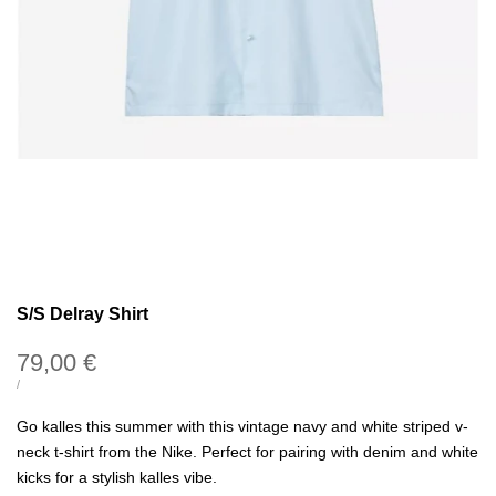
S/S Delray Shirt
Precio
79,00 €
de
PRECIO
POR
/
UNITARIO
oferta
Go kalles this summer with this vintage navy and white striped v-
neck t-shirt from the Nike. Perfect for pairing with denim and white
kicks for a stylish kalles vibe.