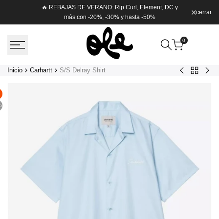
Saltar
🔥 REBAJAS DE VERANO: Rip Curl, Element, DC y
cerrar
Envío g
al
más con -20%, -30% y hasta -50%
contenido
0
Inicio
Carhartt
S/S Delray Shirt
Volver
Philis
Cha
a
Backpack
Swi
Carhartt
Styx
Tru
o
Velv
Blu