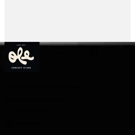
Calle Alemania, 34, Alicante, España
olesurfsnow34@gmail.com
+34 641 419 068
@olesurfsnow