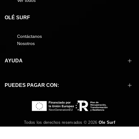
Ver todos
OLÉ SURF
Contáctanos
Nosotros
AYUDA
Cómo comprar
PUEDES PAGAR CON:
Formas de pago
Envíos
Devoluciones
Preguntas frecuentes
Condiciones de compra
Todos los derechos reservados © 2026
Ole Surf
Aviso legal