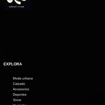
Calle Alemania, 34, Alicante, España
olesurfsnow34@gmail.com
+34 641 419 068
@olesurfsnow
EXPLORA
Moda urbana
Calzado
Accesorios
Deportes
Snow