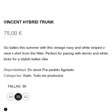
VINCENT HYBRID TRUNK
Precio
75,00 €
de
PRECIO
POR
/
UNITARIO
oferta
Go kalles this summer with this vintage navy and white striped v-
neck t-shirt from the Nike. Perfect for pairing with denim and white
kicks for a stylish kalles vibe.
Disponibilidad:
En stock
Pre-pedido
Agotado
Categorías:
Katin
Todo los productos
TALLAS:
30
34
30
32
Variante
Variante
agotada
agotada