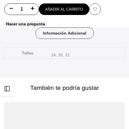
Disminuir
Aumentar
AÑADIR AL CARRITO
Añadir
cantidad
cantidad
Hacer una pregunta
a
para
para
Información Adicional
favoritos
VINCENT
VINCENT
HYBRID
HYBRID
Tallas
34, 30, 32
TRUNK
TRUNK
También te podría gustar
Abrir
barra
lateral