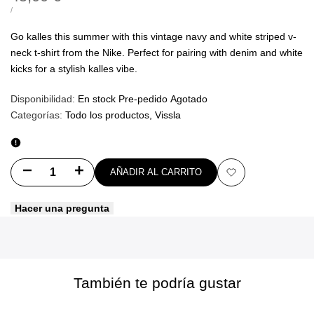
de
PRECIO
POR
/
UNITARIO
oferta
Go kalles this summer with this vintage navy and white striped v-
neck t-shirt from the Nike. Perfect for pairing with denim and white
kicks for a stylish kalles vibe.
Disponibilidad:
En stock
Pre-pedido
Agotado
Categorías:
Todo los productos
Vissla
Disminuir
Aumentar
AÑADIR AL CARRITO
Añadir
cantidad
cantidad
Hacer una pregunta
a
para
para
favoritos
Waist
Waist
Bag
Bag
También te podría gustar
BL1
BL1