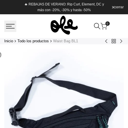
Saltar
🔥 REBAJAS DE VERANO: Rip Curl, Element, DC y
cerrar
Envío g
al
más con -20%, -30% y hasta -50%
contenido
0
Inicio
Todo los productos
Waist Bag BL1
Volver
Bandit
Loo
a
Organic
Polo
Todo
o
Tee
los
BON-
producto
Bone,
PHA-
Phantom