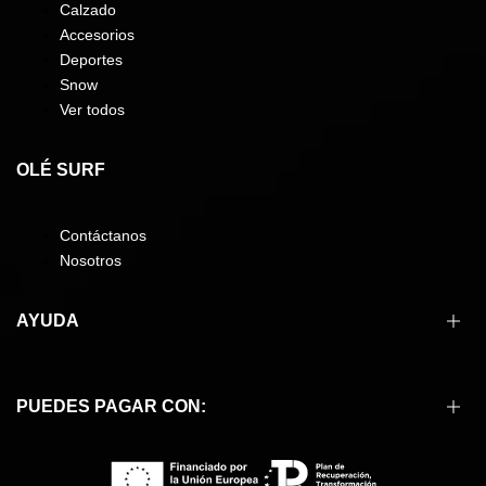
Calzado
Accesorios
Deportes
Snow
Ver todos
OLÉ SURF
Contáctanos
Nosotros
AYUDA
Cómo comprar
PUEDES PAGAR CON:
Formas de pago
Envíos
Devoluciones