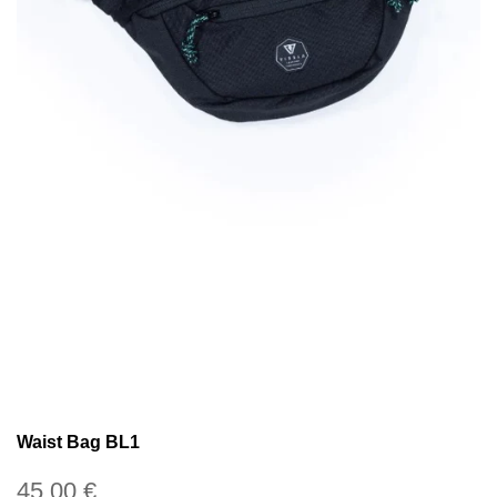
Waist Bag BL1
Precio
45,00 €