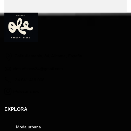
Calle Alemania, 34, Alicante, España
olesurfsnow34@gmail.com
+34 641 419 068
@olesurfsnow
EXPLORA
Moda urbana