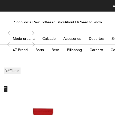
Saltar

al
contenido
Shop
Social
Raw Coffee
Acustics
About Us
Need to know
Moda urbana
Calzado
Accesorios
Deportes
S
47 Brand
Barts
Bern
Billabong
Carhartt
Co
Filtrar
Añadir
Vista rápida
a
Añadir al carrito
favoritos