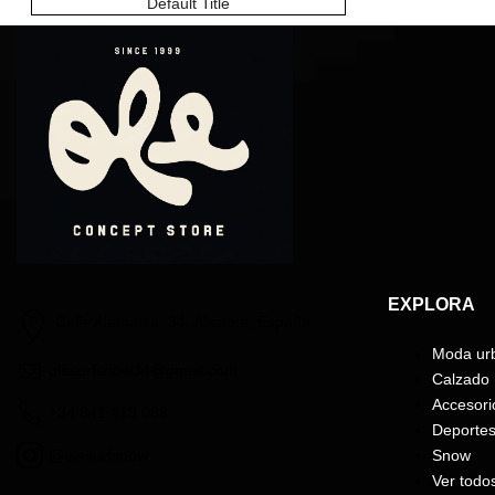
Default Title
EXPLORA
Calle Alemania, 34, Alicante, España
Moda ur
olesurfsnow34@gmail.com
Calzado
Accesori
+34 641 419 068
Deporte
@olesurfsnow
Snow
Ver todo