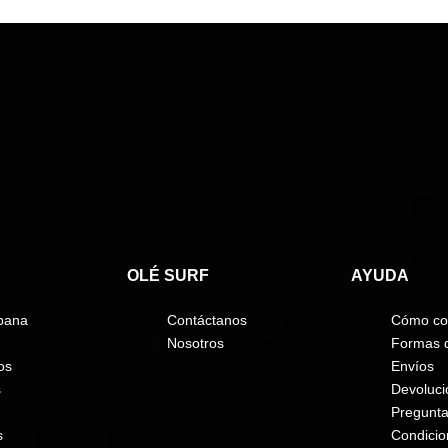
OLÉ SURF
AYUDA
bana
Contáctanos
Cómo co
Nosotros
Formas 
os
Envíos
s
Devoluci
Pregunta
s
Condici