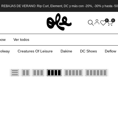
 REBAJAS DE VERANO: Rip Curl, Element, DC y más con -20%, -30% y hasta -5
0
0
now
Ver todos
olway
Creatures Of Leisure
Dakine
DC Shoes
Deflow