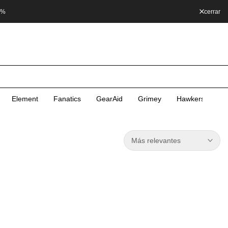
0%
cerrar
Element
Fanatics
GearAid
Grimey
Hawkers
He
Más relevantes