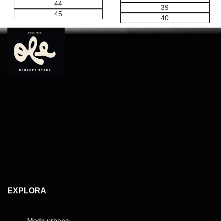
44
39
45
40
Calle Alemania, 34, Alicante, España
olesurfsnow34@gmail.com
+34 641 419 068
@olesurfsnow
EXPLORA
Moda urbana