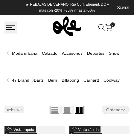
Saltar
🔥 REBAJAS DE VERANO: Rip Curl, Element, DC y
cerrar
Envío g
al
más con -20%, -30% y hasta -50%
contenido
0
Moda urbana
Calzado
Accesorios
Deportes
Snow
Ver t
47 Brand
Barts
Bern
Billabong
Carhartt
Coolway
Crea
Filtrar
Ordenar
Añadir
Añadir
Vista rápida
Vista rápida