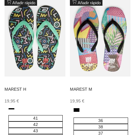
a
a
Añadir rápido
Añadir rápido
favoritos
favoritos
MAREST H
MAREST M
Precio
19,95 €
Precio
19,95 €
de
de
oferta
oferta
negro
negro
verde
verde
rosa
rojo
amarillo
azul
41
36
42
38
43
37