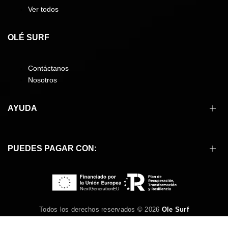
Ver todos
OLÉ SURF
Contáctanos
Nosotros
AYUDA
Cómo comprar
PUEDES PAGAR CON:
Formas de pago
Envíos
Devoluciones
Preguntas frecuentes
Condiciones de compra
Todos los derechos reservados © 2026
Ole Surf
Aviso legal