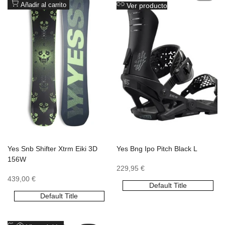
a
a
Añadir al carrito
Ver producto
favoritos
favoritos
Yes Snb Shifter Xtrm Eiki 3D
Yes Bng Ipo Pitch Black L
156W
Precio
229,95 €
de
Precio
439,00 €
oferta
Default Title
de
oferta
Default Title