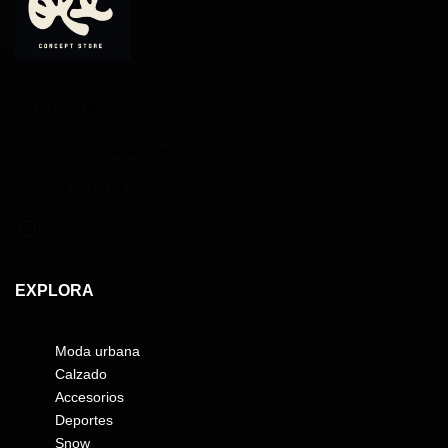
Calle Alemania, 34, Alicante, España
olesurfsnow34@gmail.com
+34 641 419 068
@olesurfsnow
EXPLORA
Moda urbana
Calzado
Accesorios
Deportes
Snow