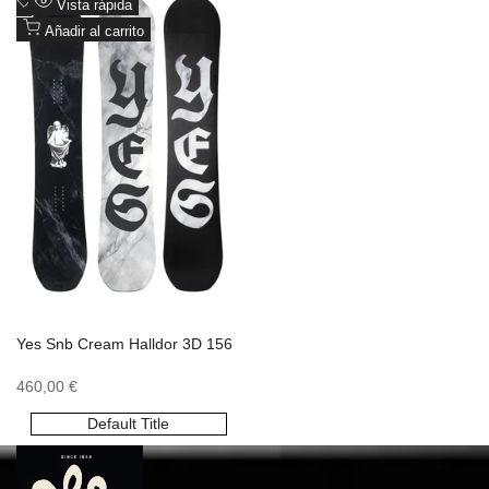
Añadir
Vista rápida
a
Añadir al carrito
favoritos
Yes Snb Cream Halldor 3D 156
Precio
460,00 €
de
oferta
Default Title