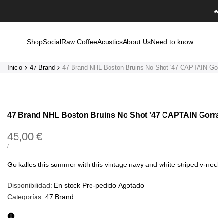
Saltar

al
contenido
Shop
Social
Raw Coffee
Acustics
About Us
Need to know
Inicio
47 Brand
47 Brand NHL Boston Bruins No Shot '47 CAPTAIN Go
47 Brand NHL Boston Bruins No Shot '47 CAPTAIN Gorr
Precio
45,00 €
de
PRECIO
POR
/
UNITARIO
oferta
Go kalles this summer with this vintage navy and white striped v-neck t
Disponibilidad:
En stock
Pre-pedido
Agotado
Categorías:
47 Brand