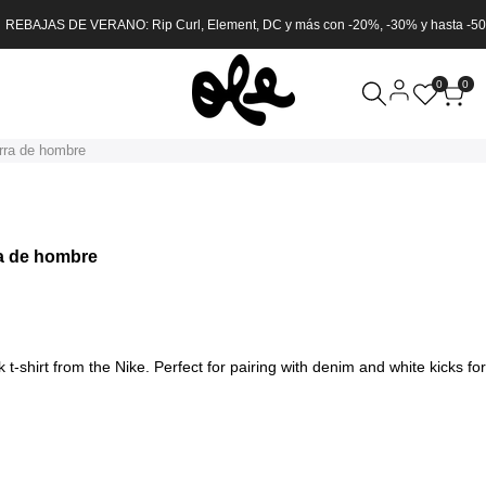
 REBAJAS DE VERANO: Rip Curl, Element, DC y más con -20%, -30% y hasta -5
0
0
rra de hombre
a de hombre
-shirt from the Nike. Perfect for pairing with denim and white kicks for 