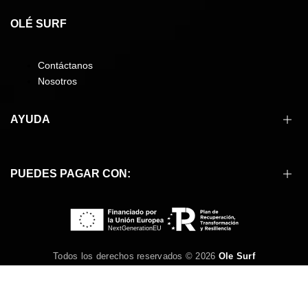
OLÉ SURF
Contáctanos
Nosotros
AYUDA
Cómo comprar
PUEDES PAGAR CON:
Formas de pago
Envíos
Devoluciones
Preguntas frecuentes
Condiciones de compra
Todos los derechos reservados © 2026
Ole Surf
Aviso legal