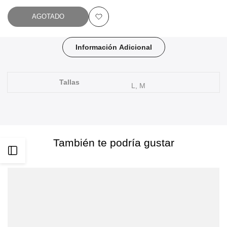
AGOTADO
Añadir
a
Información Adicional
favoritos
Tallas
L, M
También te podría gustar
Abrir
barra
lateral