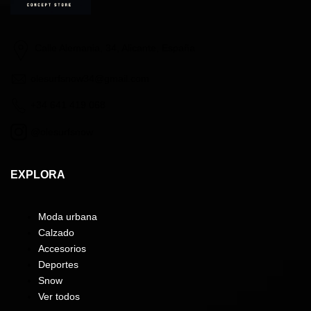
Calle Alemania, 34, Alicante, España
olesurfsnow34@gmail.com
+34 641 419 068
@olesurfsnow
EXPLORA
Moda urbana
Calzado
Accesorios
Deportes
Snow
Ver todos