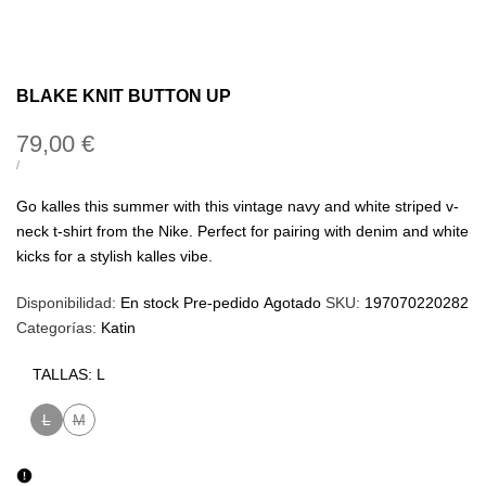
BLAKE KNIT BUTTON UP
Precio
79,00 €
de
PRECIO
POR
/
UNITARIO
oferta
Go kalles this summer with this vintage navy and white striped v-
neck t-shirt from the Nike. Perfect for pairing with denim and white
kicks for a stylish kalles vibe.
Disponibilidad:
En stock
Pre-pedido
Agotado
SKU:
197070220282
Categorías:
Katin
TALLAS:
L
L
M
Variante
Variante
agotada
agotada