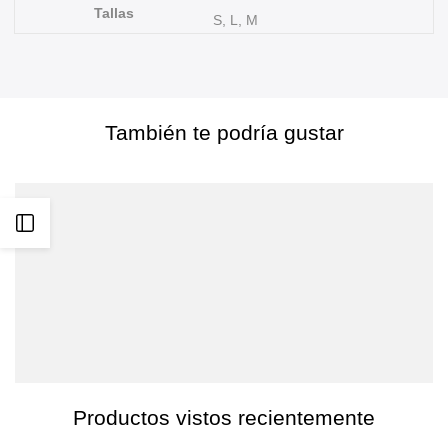
BLUE
BLUE
Tallas
S, L, M
También te podría gustar
Abrir
barra
lateral
Productos vistos recientemente