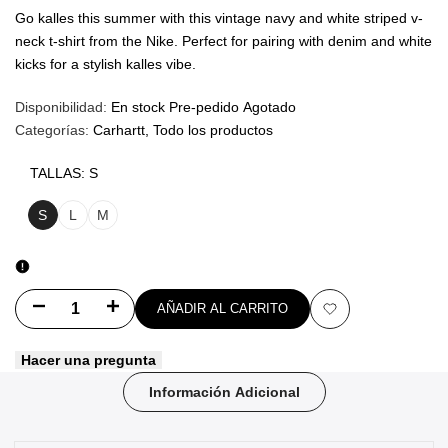
oferta
Go kalles this summer with this vintage navy and white striped v-
neck t-shirt from the Nike. Perfect for pairing with denim and white
kicks for a stylish kalles vibe.
Disponibilidad:
En stock
Pre-pedido
Agotado
Categorías:
Carhartt
Todo los productos
TALLAS:
S
S
L
M
Disminuir
Aumentar
AÑADIR AL CARRITO
Añadir
cantidad
cantidad
Hacer una pregunta
a
para
para
Información Adicional
favoritos
FROSTED
FROSTED