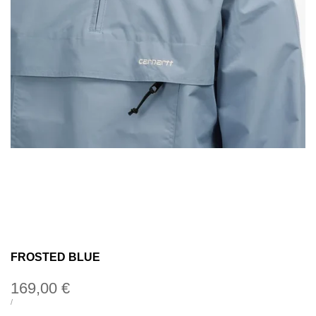
FROSTED BLUE
Precio
169,00 €
de
PRECIO
POR
/
UNITARIO