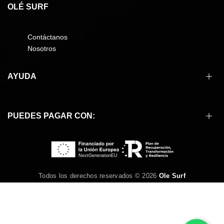
OLÉ SURF
Contáctanos
Nosotros
AYUDA
Cómo comprar
PUEDES PAGAR CON:
Formas de pago
Envíos
Devoluciones
Preguntas frecuentes
Condiciones de compra
Todos los derechos reservados © 2026
Ole Surf
Aviso legal