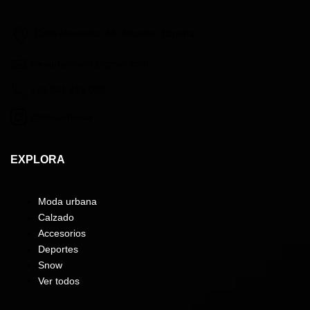
Calle Alemania, 34, Alicante, España
olesurfsnow34@gmail.com
+34 641 419 068
@olesurfsnow
EXPLORA
Moda urbana
Calzado
Accesorios
Deportes
Snow
Ver todos