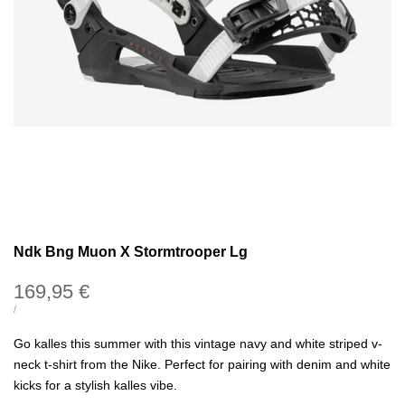
Ndk Bng Muon X Stormtrooper Lg
Precio
169,95 €
de
PRECIO
POR
/
UNITARIO
oferta
Go kalles this summer with this vintage navy and white striped v-
neck t-shirt from the Nike. Perfect for pairing with denim and white
kicks for a stylish kalles vibe.