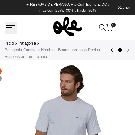
Saltar
🔥 REBAJAS DE VERANO: Rip Curl, Element, DC y
cerrar
Envío g
al
más con -20%, -30% y hasta -50%
contenido
0
Inicio
Patagonia
Patagonia Camiseta Hombre - Boardshort Logo Pocket
Volver
Patagonia
Pat
Responsibili-Tee - blanco
a
Chaqueta
Cha
Patagoni
Hombre
Plu
-
par
o
Torrentshell
Hom
3L
-
-
Do
Negro
Swe
-
Neg