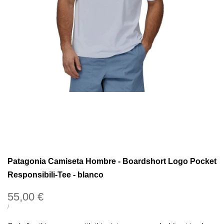
Patagonia Camiseta Hombre - Boardshort Logo Pocket
Responsibili-Tee - blanco
Precio
55,00 €
de
PRECIO
POR
/
UNITARIO
oferta