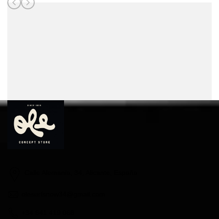
Calle Alemania, 34, Alicante, España
olesurfsnow34@gmail.com
+34 641 419 068