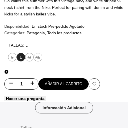
Go kalles this summer with this vintage navy and white striped v-
neck t-shirt from the Nike. Perfect for pairing with denim and white
kicks for a stylish kalles vibe.
Disponibilidad:
En stock
Pre-pedido
Agotado
Categorías:
Patagonia
Todo los productos
TALLAS:
L
S
L
M
XL
Variante
Variante
Variante
agotada
agotada
agotada
Disminuir
Aumentar
AÑADIR AL CARRITO
Añadir
cantidad
cantidad
Hacer una pregunta
a
para
para
Información Adicional
favoritos
Patagonia
Patagonia
Camiseta
Camiseta
Tallas