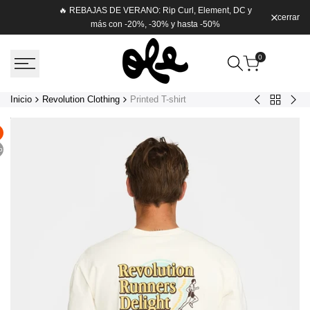
Saltar
🔥 REBAJAS DE VERANO: Rip Curl, Element, DC y
cerrar
Envío g
al
más con -20%, -30% y hasta -50%
contenido
0
Inicio
Revolution Clothing
Printed T-shirt
Volver
Printed
Appl
a
T-
T-
Revoluti
shirt
Shir
Clothing
o
-
-
Black
Petr