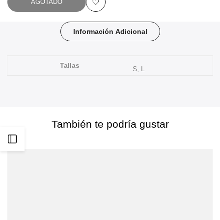
AGOTADO
Añadir
a
Información Adicional
favoritos
Tallas
S, L
También te podría gustar
Abrir
barra
lateral