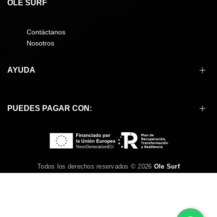
OLÉ SURF
Contáctanos
Nosotros
AYUDA
Cómo comprar
PUEDES PAGAR CON:
Formas de pago
Envíos
Devoluciones
Preguntas frecuentes
Condiciones de compra
Todos los derechos reservados © 2026
Ole Surf
Aviso legal