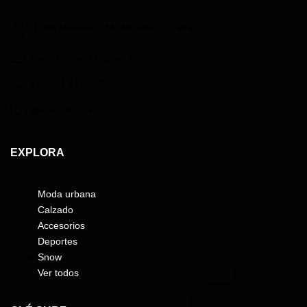
Calle Alemania, 34, Alicante, España
olesurfsnow34@gmail.com
+34 641 419 068
@olesurfsnow
EXPLORA
Moda urbana
Calzado
Accesorios
Deportes
Snow
Ver todos