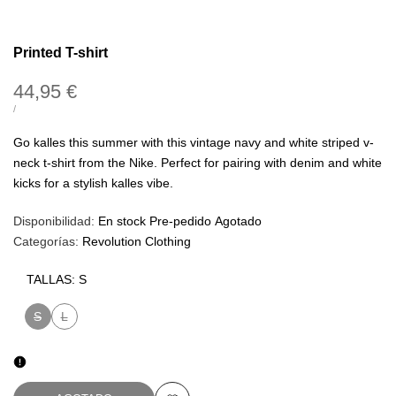
Printed T-shirt
Precio
44,95 €
de
PRECIO
POR
/
UNITARIO
oferta
Go kalles this summer with this vintage navy and white striped v-
neck t-shirt from the Nike. Perfect for pairing with denim and white
kicks for a stylish kalles vibe.
Disponibilidad:
En stock
Pre-pedido
Agotado
Categorías:
Revolution Clothing
TALLAS:
S
S
L
Variante
Variante
agotada
agotada