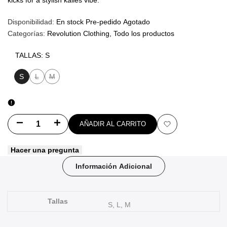
kicks for a stylish kalles vibe.
Disponibilidad:
En stock
Pre-pedido
Agotado
Categorías:
Revolution Clothing
Todo los productos
TALLAS:
S
S
L
M
Variante
Variante
agotada
agotada
Disminuir
Aumentar
AÑADIR AL CARRITO
Añadir
cantidad
cantidad
Hacer una pregunta
a
para
para
Información Adicional
favoritos
REVOLUTION
REVOLUTION
PRINT
PRINT
Tallas
S, L, M
SMALL
SMALL