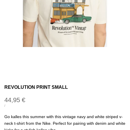
REVOLUTION PRINT SMALL
Precio
44,95 €
de
PRECIO
POR
/
UNITARIO
oferta
Go kalles this summer with this vintage navy and white striped v-
neck t-shirt from the Nike. Perfect for pairing with denim and white