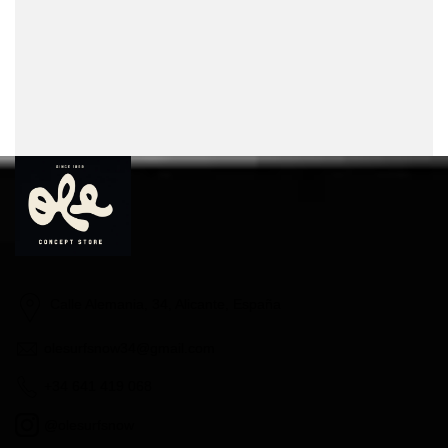
Calle Alemania, 34, Alicante, España
olesurfsnow34@gmail.com
+34 641 419 068
@olesurfsnow