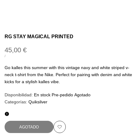
RG STAY MAGICAL PRINTED
Precio
45,00 €
de
PRECIO
POR
/
UNITARIO
oferta
Go kalles this summer with this vintage navy and white striped v-
neck t-shirt from the Nike. Perfect for pairing with denim and white
kicks for a stylish kalles vibe.
Disponibilidad:
En stock
Pre-pedido
Agotado
Categorías:
Quiksilver
AGOTADO
Añadir