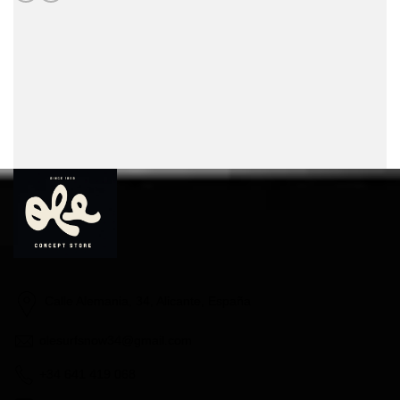
Calle Alemania, 34, Alicante, España
olesurfsnow34@gmail.com
+34 641 419 068