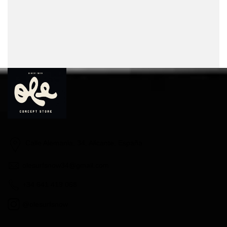
Calle Alemania, 34, Alicante, España
olesurfsnow34@gmail.com
+34 641 419 068
@olesurfsnow