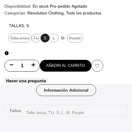
Disponibilidad:
En stock
Pre-pedido
Agotado
Categorías:
Revolution Clothing
Todo los productos
TALLAS:
S
Talla única
TU
S
L
M
Purple
Variante
Variante
Variante
Variante
agotada
agotada
agotada
agotada
Disminuir
Aumentar
AÑADIR AL CARRITO
Añadir
cantidad
cantidad
Hacer una pregunta
a
para
para
Información Adicional
favoritos
STEREO
STEREO
TYPE
TYPE
Tallas
Talla única, TU, S, L, M, Purple