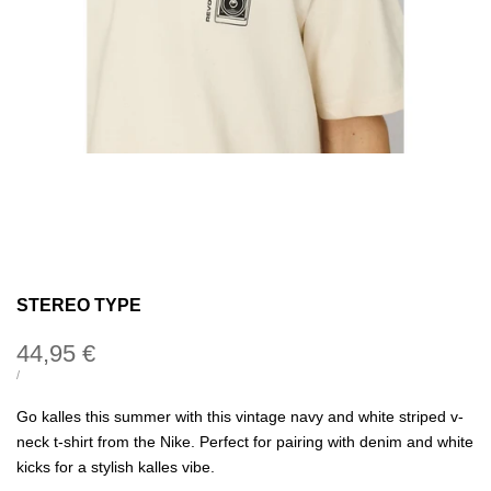
STEREO TYPE
Precio
44,95 €
de
PRECIO
POR
/
UNITARIO
oferta
Go kalles this summer with this vintage navy and white striped v-
neck t-shirt from the Nike. Perfect for pairing with denim and white
kicks for a stylish kalles vibe.