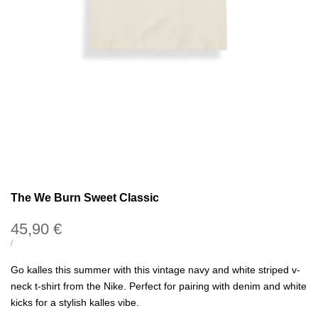
The We Burn Sweet Classic
Precio
45,90 €
de
PRECIO
POR
/
UNITARIO
oferta
Go kalles this summer with this vintage navy and white striped v-
neck t-shirt from the Nike. Perfect for pairing with denim and white
kicks for a stylish kalles vibe.