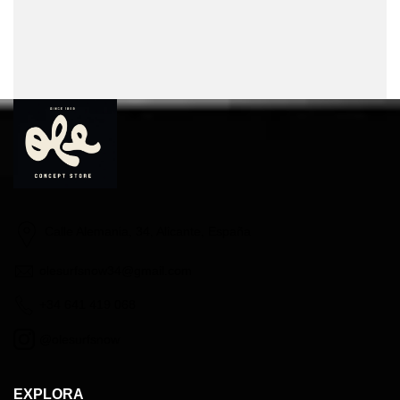
Calle Alemania, 34, Alicante, España
olesurfsnow34@gmail.com
+34 641 419 068
@olesurfsnow
EXPLORA