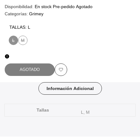
Disponibilidad:
En stock
Pre-pedido
Agotado
Categorías:
Grimey
TALLAS:
L
L
M
Variante
Variante
agotada
agotada
AGOTADO
Añadir
a
Información Adicional
favoritos
Tallas
L, M